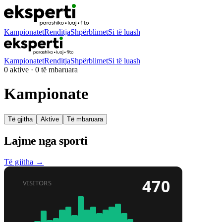
Kampionatet
Renditja
Shpërblimet
Si të luash
Kampionatet
Renditja
Shpërblimet
Si të luash
0 aktive · 0 të mbaruara
Kampionate
Të gjitha
Aktive
Të mbaruara
Lajme nga sporti
Të gjitha →